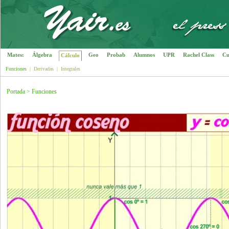
Mates:
Álgebra
Geo
Probab
Alumnos
UPR
Rachel Class
Cu
Cálculo
Funciones
|
Derivadas
|
Integrales
Portada
>
Funciones