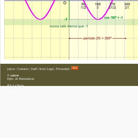
yair.es
|
Contacto
|
Staff
|
Aviso Legal
|
Privacidad
|
©
yair.es
Dpto. de Matemáticas
IES La Nucía
LA NUCÍA
(Alicante)