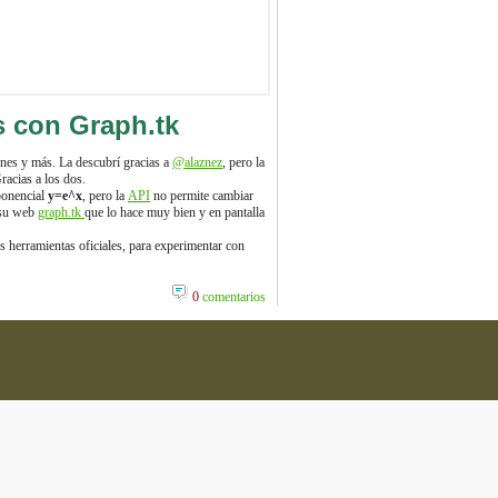
 con Graph.tk
ones y más. La descubrí gracias a
@alaznez
, pero la
Gracias a los dos.
ponencial
y=e^x
, pero la
API
no permite cambiar
a su web
graph.tk
que lo hace muy bien y en pantalla
as herramientas oficiales, para experimentar con
0
comentarios