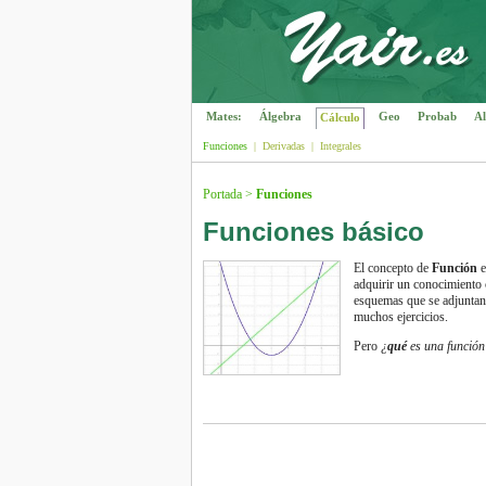
Mates:
Álgebra
Geo
Probab
Al
Cálculo
Funciones
|
Derivadas
|
Integrales
Portada
>
Funciones
Funciones básico
El concepto de
Función
e
adquirir un conocimiento 
esquemas que se adjuntan 
muchos ejercicios.
Pero
¿
qué
es una función