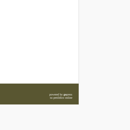
powered by
go
press
su periódico online