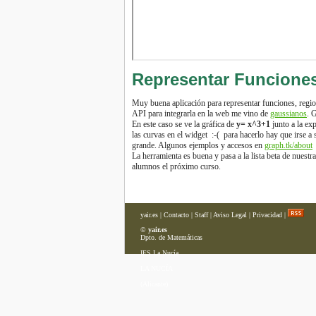
Representar Funciones
Muy buena aplicación para representar funciones, regi
API para integrarla en la web me vino de
gaussianos
. 
En este caso se ve la gráfica de
y= x^3+1
junto a la ex
las curvas en el widget :-( para hacerlo hay que irse 
grande. Algunos ejemplos y accesos en
graph.tk/about
La herramienta es buena y pasa a la lista beta de nuestr
alumnos el próximo curso.
yair.es
|
Contacto
|
Staff
|
Aviso Legal
|
Privacidad
|
©
yair.es
Dpto. de Matemáticas
IES La Nucía
LA NUCÍA
(Alicante)