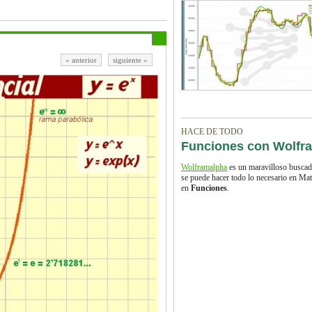
« anterior
siguiente »
HACE DE TODO
Funciones con Wolfr
Wolframalpha
es un maravilloso buscado
se puede hacer todo lo necesario en Mat
en
Funciones
.