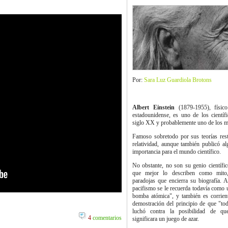
Por:
Sara Luz Guardiola Brotons
Albert Einstein
(1879-1955), físico
estadounidense, es uno de los cientí
siglo XX y probablemente uno de los m
Famoso sobretodo por sus teorías rest
relatividad, aunque también publicó al
importancia para el mundo científico.
No obstante, no son su genio científic
que mejor lo describen como mito,
paradojas que encierra su biografía. 
pacifismo se le recuerda todavía como 
bomba atómica", y también es corrient
demostración del principio de que "tod
luchó contra la posibilidad de qu
4
comentarios
significara un juego de azar.