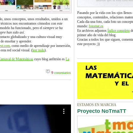
Pasando por la vida con los ojos lleno
conceptos, contenidos, relaciones matem
do, unos conceptos, unos resultados, unidos a un
Cada día una foto, cada foto un concept
y técnicos nos encontramos cómodos con este
mundo:
fotomat.es
l modelo ha funcionado, pero el
siempre se ha
En archivos adjuntos
Índice completo
de
mpre han sido así
.
primer año de vida del blog.
ntacto globalizado y una cultura visual muy
Gracias a todos los que siguen, coment
 de enseñar y aprender.
este proyecto ;))
est.com
, como medio de aprendizaje por inmersión,
sta red social visual. (
leer todo
).
arnaval de Matemáticas
cuyo blog anfitrión es
La
9
comentarios
ESTAMOS EN MARCHA
Proyecto NoTmaTT