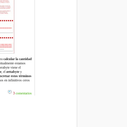
ara
calcular la cantidad
itualmente estamos
erabyte viene el
e
, el
zettabyte
y
ncretar estos términos
s en infinitivos ceros
3
comentarios