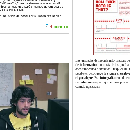
a. ¿cuantos jefes de estación necesita? ¿Y
California? ¿Cuantos kilómetros son en total?
ico servicio que bajó el tiempo de entrega de
L de 3 Mb a 6 Mb.
n, no dejeis de pasar por su magnífica página
4
comentarios
Las unidades de medida informáticas p
de información
son más de las que hab
acostumbrados a manejar. Después del t
petabyte, pero luego le siguen el
exabyt
el
yottabyte
. Esta
infografía
trata de
co
tan abstractos
para que no nos perdamo
cuando aparezcan.