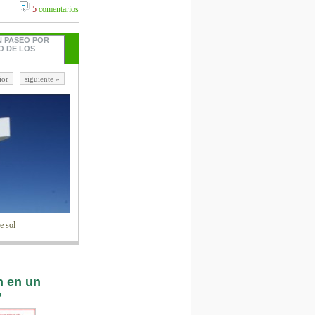
5
comentarios
N PASEO POR
O DE LOS
ior
siguiente »
e sol
n en un
?