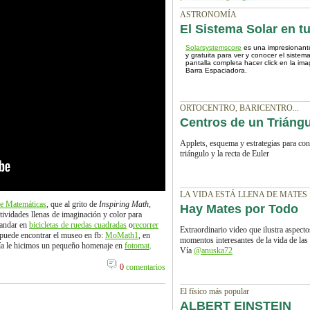
ASTRONOMÍA
El Sistema Solar en 
Solarsystemscore
es una impresionante 
y gratuita para ver y conocer el sistema
pantalla completa hacer click en la im
Barra Espaciadora.
ORTOCENTRO, BARICENTRO...
Centros de un Triáng
Applets, esquema y estrategias para con
triángulo y la recta de Euler
LA VIDA ESTÁ LLENA DE MATES
e Matemáticas
, que al grito de
Inspiring Math,
Hay Mates por Todo
ctividades llenas de imaginación y color para
 andar en
bicicletas de ruedas cuadradas
o
recorrer
Extraordinario video que ilustra aspect
puede encontrar el museo en fb:
MoMath1
, en
momentos interesantes de la vida de las
día le hicimos un pequeño homenaje en
fotomat
.
Vía
@anuska72
0
comentarios
El físico más popular
ALBERT EINSTEIN