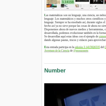
L
as matemáticas son un lenguaje, una ciencia, un méto
lenguaje. Los matemáticos y muchos otros científicos 
lenguaje. Siempre se ha enseñado así, durante siglos e
hecho así
ya no sirve porque las cosas de ahora
no sie
Disponemos ahora de nuevos medios y herramientas, co
desarrollada, podemos evolucionar también en la forma
Se desarrollan aquí estas ideas con el ejemplo de
pinter
dando algunas pautas, trucos y enlaces para aprovechar e
E
sta entrada participa en la
edición 3.1415926535
del
C
Aventura de la Ciencia
de
@monzonete
.
Number