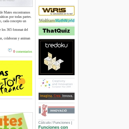
s de Mates encontramos
áticas por todas partes.
o, cada concepto un
 los 365 fotomat del
an, colaboran y animan
0
comentarios
Cálculo / Funciones |
Funciones con