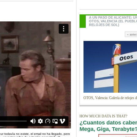
A UN PASO DE ALICANTE: U
OTOS, VALENCIA (EL PUEBL
RELOJES DE SOL)
« anter
OTOS, Valencia: Galería de relojes d
HOW MUCH DATA IS THAT?
¿Cuantos datos cabe
Mega, Giga, Terabyte
ur todavía no existe, el email no ha llegado, pero