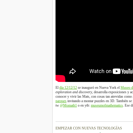
El
día 12/12/12
se inauguró en Nueva York el
Museo d
exploration and discovery
, desarrolla exposiciones y a
conocer y vivir las Mats, con cosas tan atrevidas como
parques
invitando a montar puzzles en 3D. También se 
tw
@Momath1
o en ytb:
museumofmathematics
. Ese 
EMPEZAR CON NUEVAS TECNOLOGÍAS