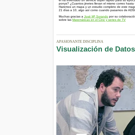
él ha inventado un servicio super rápido para su époc
ponys? ¿Cuantos jinetes llevan el mismo correo hasta 
Haremos un mapa y un estudio completo de este magníf
21 días a 10, algo así como cuando pasamos de ADS
Muchas gracias a
José Mª Sorando
por su colaboració
sobre las
Matemáticas en el Cine y series de TV
APASIONANTE DISCIPLINA
Visualización de Datos