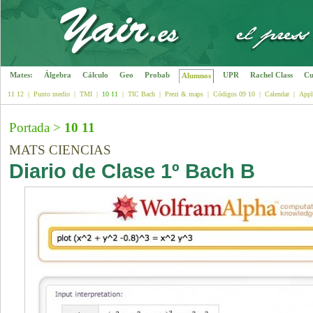
Mates:
Álgebra
Cálculo
Geo
Probab
UPR
Rachel Class
Cu
Alumnos
11 12
|
Punto medio
|
TMI
|
10 11
|
TIC Bach
|
Prezi & maps
|
Códigos 09 10
|
Calendar
|
Appl
Portada
>
10 11
MATS CIENCIAS
Diario de Clase 1º Bach B