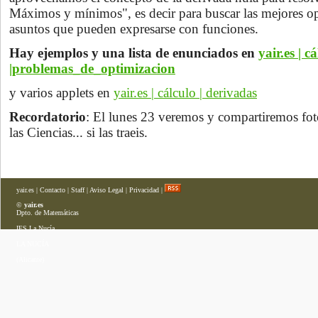
Máximos y mínimos", es decir para
buscar las mejores o
asuntos que pueden expresarse con funciones.
Hay ejemplos y una lista de enunciados en
yair.es | c
|problemas_de_optimizacion
y varios applets en
yair.es | cálculo | derivadas
Recordatorio
: El lunes 23 veremos y compartiremos fot
las Ciencias... si las traeis.
yair.es
|
Contacto
|
Staff
|
Aviso Legal
|
Privacidad
|
©
yair.es
Dpto. de Matemáticas
IES La Nucía
LA NUCÍA
(Alicante)