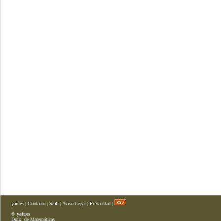
yair.es
|
Contacto
|
Staff
|
Aviso Legal
|
Privacidad
|
©
yair.es
Dpto. de Matemáticas