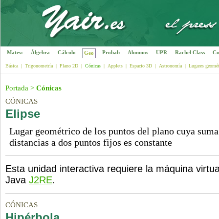
Mates:
Álgebra
Cálculo
Probab
Alumnos
UPR
Rachel Class
Cu
Geo
Básica
|
Trigonometría
|
Plano 2D
|
Cónicas
|
Applets
|
Espacio 3D
|
Astronomía
|
Lugares geomét
Portada
>
Cónicas
CÓNICAS
Elipse
Lugar geométrico de los puntos del plano cuya suma
distancias a dos puntos fijos es constante
Esta unidad interactiva requiere la máquina virtua
Java
J2RE
.
CÓNICAS
Hipérbola