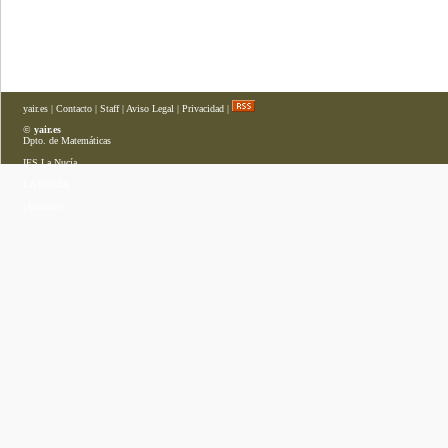
yair.es
|
Contacto
|
Staff
|
Aviso Legal
|
Privacidad
|
©
yair.es
Dpto. de Matemáticas
IES La Nucía
LA NUCÍA
(Alicante)