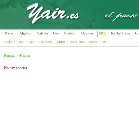
Mates:
Álgebra
Cálculo
Geo
Probab
Alumnos
Rachel Class
Cu
UPR
Diseño
|
Color
|
Typo
|
Contenidos
|
Mapas
|
Mates, claro
|
Master
|
Lab
Portada
>
Mapas
No hay noticias.