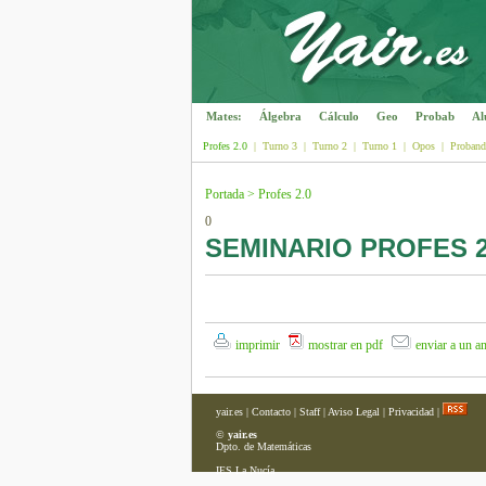
Mates:
Álgebra
Cálculo
Geo
Probab
Al
Profes 2.0
|
Turno 3
|
Turno 2
|
Turno 1
|
Opos
|
Proban
Portada
>
Profes 2.0
0
SEMINARIO PROFES 2.
imprimir
mostrar en pdf
enviar a un a
yair.es
|
Contacto
|
Staff
|
Aviso Legal
|
Privacidad
|
©
yair.es
Dpto. de Matemáticas
IES La Nucía