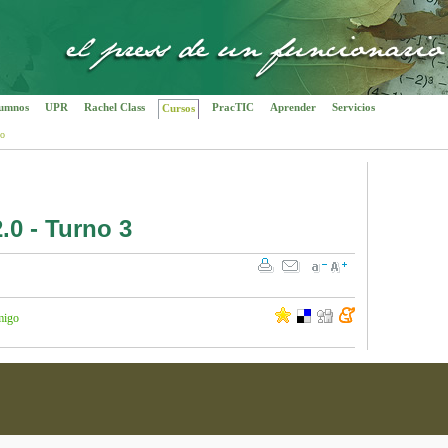
umnos
UPR
Rachel Class
PracTIC
Aprender
Servicios
Cursos
do
0 - Turno 3
migo