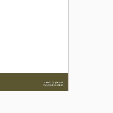
powered by
go
press
su periódico online