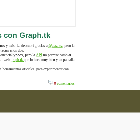
 con Graph.tk
ones y más. La descubrí gracias a
@alaznez
, pero la
Gracias a los dos.
ponencial
y=e^x
, pero la
API
no permite cambiar
a su web
graph.tk
que lo hace muy bien y en pantalla
as herramientas oficiales, para experimentar con
0
comentarios