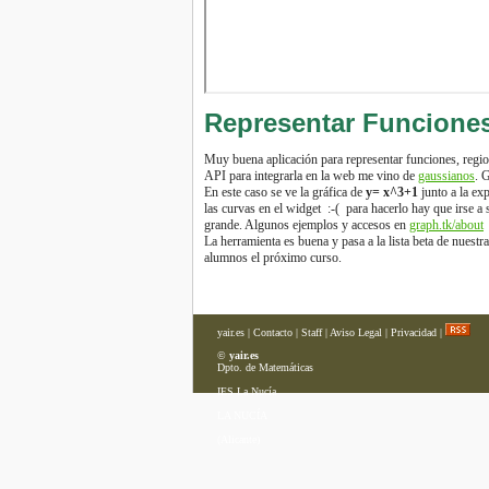
Representar Funciones
Muy buena aplicación para representar funciones, regi
API para integrarla en la web me vino de
gaussianos
. 
En este caso se ve la gráfica de
y= x^3+1
junto a la ex
las curvas en el widget :-( para hacerlo hay que irse 
grande. Algunos ejemplos y accesos en
graph.tk/about
La herramienta es buena y pasa a la lista beta de nuestr
alumnos el próximo curso.
yair.es
|
Contacto
|
Staff
|
Aviso Legal
|
Privacidad
|
©
yair.es
Dpto. de Matemáticas
IES La Nucía
LA NUCÍA
(Alicante)