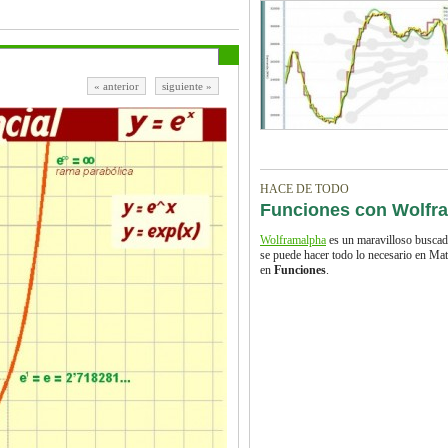
« anterior
siguiente »
HACE DE TODO
Funciones con Wolfr
Wolframalpha
es un maravilloso buscado
se puede hacer todo lo necesario en Mat
en
Funciones
.