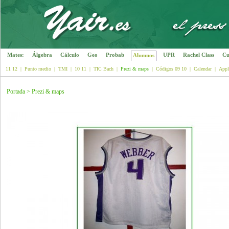
Mates:
Álgebra
Cálculo
Geo
Probab
UPR
Rachel Class
Cu
Alumnos
11 12
|
Punto medio
|
TMI
|
10 11
|
TIC Bach
|
Prezi & maps
|
Códigos 09 10
|
Calendar
|
Appl
Portada
>
Prezi & maps