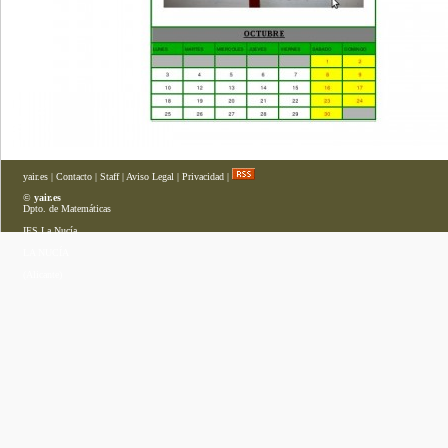
yair.es
|
Contacto
|
Staff
|
Aviso Legal
|
Privacidad
|
©
yair.es
Dpto. de Matemáticas
IES La Nucía
LA NUCÍA
(Alicante)